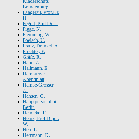
Kinderschutz
Brandenburg
Fangerau, Prof.Dr.
H.
Fegert, Prof.Dr. J.
Figge, N.
Flemming, W.
Foelsch, U.
Franz, Dr. med. A.
Früchtel, F.
Gräfe, R.
Hahn, A.
Hallmann, E.
Hamburger
Abendblatt
Hampe-Grosser,
A.
Hansen, G.
Hauptpersonalrat
Berlin
Heinicke, F.
Heinz, Prof.Dr.jur.
W.
Herr, U.
Herrmann, K.