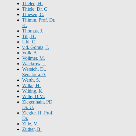
Thelen, H.
Thiele, Dr. C.
Thiesen, C.
Thimm, Prof. Dr.
K.
Thomas, J.
Till, H.
Uhl, C.
v.d. Gönna, J.
Volk, A.
Vollmer, M.
Wackrow, J.
Wersich, D.,
Senator a.D.
Werth, S.
Wilke, H.
Wilting, K.
Witte, D.M.
Ziegenhain, PD
Dr. U.
Ziegler, H. Prof.
Dr.
Zille, M.
Zuther, B.