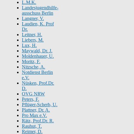
L.M.K.
Landesjugendhilfe-
ausschuss Berlin
Langner, V.
Laudien, K. Prof
Dr.
Leitner, H.
Liebers, M.
Lux, H.
Maywald, Dr. J.
Moldenhauer, U.
Moritz, F.
Nitzsche, A.
Notdienst Berlin
e.V.
Nüsken, Prof.Dr.
D.
OVG NRW
Peters, F.
Pflüger-Scherb, U.
Plattner, Dr. A.
Pro Max e.V.
Rätz, Prof.Dr. R.
Rauhut, T.
Reimer, D.