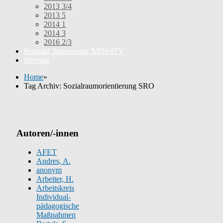
2013 3/4
2013 5
2014 1
2014 3
2016 2/3
Kontakt, Impressum, MDSdTV
Sitemap
Home
»
Tag Archiv: Sozialraumorientierung SRO
Autoren/-innen
AFET
Andres, A.
anonym
Arbeiter, H.
Arbeitskreis
Individual-
pädagogische
Maßnahmen