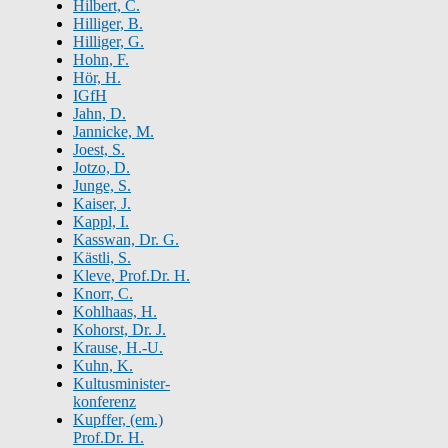
Hilbert, C.
Hilliger, B.
Hilliger, G.
Hohn, F.
Hör, H.
IGfH
Jahn, D.
Jannicke, M.
Joest, S.
Jotzo, D.
Junge, S.
Kaiser, J.
Kappl, I.
Kasswan, Dr. G.
Kästli, S.
Kleve, Prof.Dr. H.
Knorr, C.
Kohlhaas, H.
Kohorst, Dr. J.
Krause, H.-U.
Kuhn, K.
Kultusminister-
konferenz
Kupffer, (em.)
Prof.Dr. H.