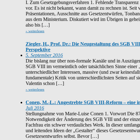
I. Zum Gesetzgebungsverfahren 1. Fehlende Transparenz 
vor. Es ist nicht bekannt, wann damit zu rechnen ist. Sei
Präsentationen, Ausschnitte aus Gesetzentwürfen, Tonban
aus dem Ministerium. Diskutiert wird im Übrigen in gehe
also bis […]
» weiterlesen
Ziegler, H., Prof. Dr.: Die Neugestaltung des SGB VI
Perspektive
5. September 2016
Die bislang nur über non-formale Kanäle und in Auszüg
SGB VIII im vermeintlich oder tatsächlichen Sinne einer
unterschiedlicher Interessen, massive (und zwar keinesfal
fundamentale) Kritik von unterschiedlichsten Seiten auf s
Valentin schon […]
» weiterlesen
Conen, M.-L.: Angestrebte SGB VIII-Reform – eine inh
Juli 2016
Stellungnahme von Marie-Luise Conen 1. Vorwort Die 87
Notwendigkeit der Änderung des SGB VIII und der einzeln
Fachfrau ein schwer verdauliches Werk. In dieser umfan
und leitenden Ideen der „Gestalter“ dieses Gesetzesentwur
Gesetzesentwurfes selbst. Bevor […]