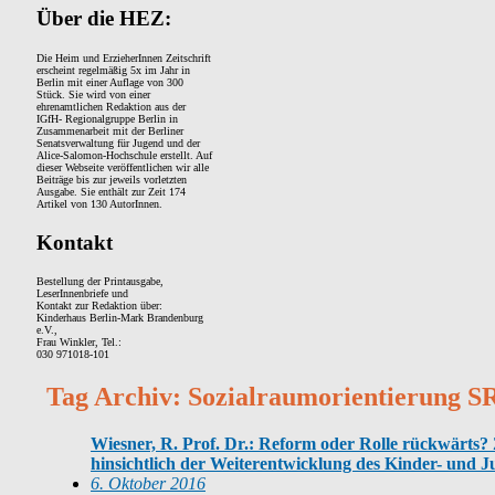
Über die HEZ:
Die Heim und ErzieherInnen Zeitschrift
erscheint regelmäßig 5x im Jahr in
Berlin mit einer Auflage von 300
Stück. Sie wird von einer
ehrenamtlichen Redaktion aus der
IGfH- Regionalgruppe Berlin in
Zusammenarbeit mit der Berliner
Senatsverwaltung für Jugend und der
Alice-Salomon-Hochschule erstellt. Auf
dieser Webseite veröffentlichen wir alle
Beiträge bis zur jeweils vorletzten
Ausgabe. Sie enthält zur Zeit 174
Artikel von 130 AutorInnen.
Kontakt
Bestellung der Printausgabe,
LeserInnenbriefe und
Kontakt zur Redaktion über:
Kinderhaus Berlin-Mark Brandenburg
e.V.,
Frau Winkler, Tel.:
030 971018-101
Tag Archiv: Sozialraumorientierung 
Wiesner, R. Prof. Dr.: Reform oder Rolle rückwär
hinsichtlich der Weiterentwicklung des Kinder- und J
6. Oktober 2016