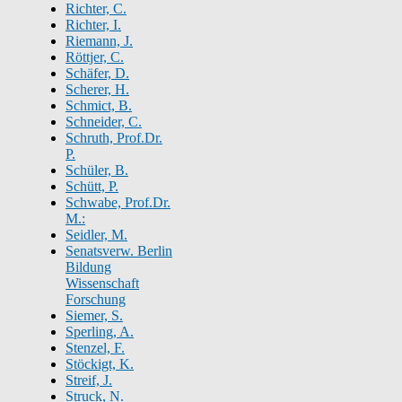
Richter, C.
Richter, I.
Riemann, J.
Röttjer, C.
Schäfer, D.
Scherer, H.
Schmict, B.
Schneider, C.
Schruth, Prof.Dr.
P.
Schüler, B.
Schütt, P.
Schwabe, Prof.Dr.
M.:
Seidler, M.
Senatsverw. Berlin
Bildung
Wissenschaft
Forschung
Siemer, S.
Sperling, A.
Stenzel, F.
Stöckigt, K.
Streif, J.
Struck, N.