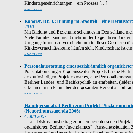
Kindertageseinrichtungen – ein Prozess […]
» weiterlesen
Kohorst, Dr. J.: Bildung im Stadtteil – eine Herausfo
2010
Mit Bildung und Erziehung scheint es in Deutschland nicht 
Viele Familien sind nicht mehr in der Lage, ihren Kind
Umgangsformen zu vermitteln, um in dieser Gesellschaft e
Kindesvernachlässigung häufen sich, Kinderschutz ist ei
» weiterlesen
Personalausstattung eines sozialräumlich organisiert
Präsentation einiger Ergebnisse des Projekts für die Berl
des aufwändigen Projektes war es, eine Personalbemessun
Berliner Landes- und Bezirkspolitik zu erarbeiten. (leider 
erkennen, man kann aber den gesamten Bericht als pdf auf
» weiterlesen
Hauptpersonalrat Berlin zum Projekt “Sozialraumorie
(Neuordnungsagenda 2006)
4. Juli 2007
… als Diskussionsbeitrag zum neu beschlossenen Projekt „
organisierten Berliner Jugendamtes“ Ausgangssituation 
Umsteuerung im Bereich „Hilfe zur Erziehung“ wurde 2