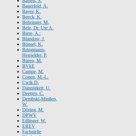
Bartels, S.
Bauerfeld, A.
Bayer, K.
Beeck, K.
Behringer, M.
Belz, Dr. Ute A.
Biere, A.:
Blandow, J.
Bönsel, K.
Bringmann-
Henselder, P.
Büren, M.
BVkE
Campe, M.
Conen, M.-L.
Cwik.D.
Dannigkeit, U.
Deetjen, C.
Dembski-Minßen,
W.
Döring, M.
DPWV
Edlinger, W.
EREV
Fachstelle