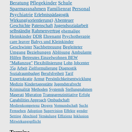
Beratung
Pflegekinder
Schule
Sparmassnahmen
Familienrat
Personal
Psychiatrie
Erlebnispädagogik
Wirkung(sorientierung)
Abenteuer
Geschichte
Patenschaft
Jugendsozialarbeit
selbständig
Rahmenvertrag
ehemalige
Heimkinder
DDR
Ehrenamt
Psychotherapie
care leaver
Babys und Kleinkinder
Geschwister
Nachbetreuung
Begleiteter
Umgang
Beziehungen
Ablösung
Ambulante
Hilfen
Betreutes Einzelwohnen BEW
"Maßanzug"
Flexibilisierung
Lohn
Jobcenter
35a
Arbeit
Zielformulierung
Diagnostik
Sozialraumbudget
Berufsfreiheit
Tarif
Expertokratie
Armut
Persönlichkeitsentwicklung
Medizin
Kindertagesstätte
Jugendstrafrecht
Kriminalität
Methoden
Systemik
Stellungnahmen
Maserati
Migration
Transparenzinitiative
Erfolg
Capabilities Approach
Ombudschaft
Medienkompetenz
Drogen
Vormundschaft
Sucht
Fernsehen
Adoption
Supervision
Effekte
gender
Setting
Abschied
Versäulung
Effizienz
Inklusion
Mitwirkungspflicht