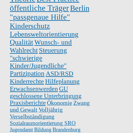
öffentliche Träger
Berlin
"passgenaue Hilfe"
Kinderschutz
Lebensweltorientierung
Qualität
Wunsch- und
Wahlrecht
Steuerung
"schwierige
Kinder/Jugendliche"
Partizipation
ASD/RSD
Kinderrechte
Hilfeplanung
Erwachsenwerden
GU
geschlossene Unterbringung
Praxisberichte
Ökonomie
Zwang
und Gewalt
Volljährig
Verselbständigung
Sozialraumorientierung SRO
Jugendamt
Bildung
Brandenburg