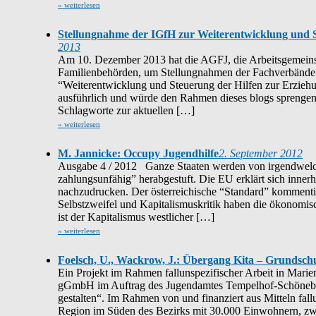
» weiterlesen
Stellungnahme der IGfH zur Weiterentwicklung und S
2013
Am 10. Dezember 2013 hat die AGFJ, die Arbeitsgemeins
Familienbehörden, um Stellungnahmen der Fachverbände zu
“Weiterentwicklung und Steuerung der Hilfen zur Erziehu
ausführlich und würde den Rahmen dieses blogs sprengen (S
Schlagworte zur aktuellen […]
» weiterlesen
M. Jannicke: Occupy Jugendhilfe
2. September 2012
Ausgabe 4 / 2012 Ganze Staaten werden von irgendwelch
zahlungsunfähig” herabgestuft. Die EU erklärt sich innerha
nachzudrucken. Der österreichische “Standard” kommentie
Selbstzweifel und Kapitalismuskritik haben die ökonomis
ist der Kapitalismus westlicher […]
» weiterlesen
Foelsch, U., Wackrow, J.: Übergang Kita – Grundschu
Ein Projekt im Rahmen fallunspezifischer Arbeit in Mari
gGmbH im Auftrag des Jugendamtes Tempelhof-Schönebe
gestalten“. Im Rahmen von und finanziert aus Mitteln fall
Region im Süden des Bezirks mit 30.000 Einwohnern, z