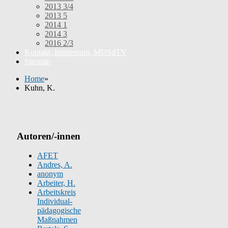
2013 3/4
2013 5
2014 1
2014 3
2016 2/3
Kontakt, Impressum, MDSdTV
Sitemap
Home
»
Kuhn, K.
Autoren/-innen
AFET
Andres, A.
anonym
Arbeiter, H.
Arbeitskreis
Individual-
pädagogische
Maßnahmen