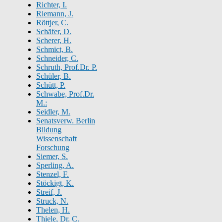
Richter, I.
Riemann, J.
Röttjer, C.
Schäfer, D.
Scherer, H.
Schmict, B.
Schneider, C.
Schruth, Prof.Dr. P.
Schüler, B.
Schütt, P.
Schwabe, Prof.Dr.
M.:
Seidler, M.
Senatsverw. Berlin
Bildung
Wissenschaft
Forschung
Siemer, S.
Sperling, A.
Stenzel, F.
Stöckigt, K.
Streif, J.
Struck, N.
Thelen, H.
Thiele, Dr. C.