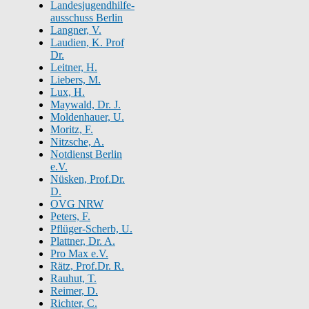
Landesjugendhilfe-
ausschuss Berlin
Langner, V.
Laudien, K. Prof
Dr.
Leitner, H.
Liebers, M.
Lux, H.
Maywald, Dr. J.
Moldenhauer, U.
Moritz, F.
Nitzsche, A.
Notdienst Berlin
e.V.
Nüsken, Prof.Dr.
D.
OVG NRW
Peters, F.
Pflüger-Scherb, U.
Plattner, Dr. A.
Pro Max e.V.
Rätz, Prof.Dr. R.
Rauhut, T.
Reimer, D.
Richter, C.