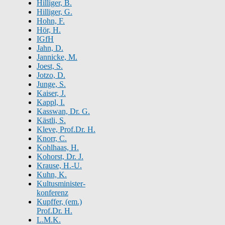
Hilliger, B.
Hilliger, G.
Hohn, F.
Hör, H.
IGfH
Jahn, D.
Jannicke, M.
Joest, S.
Jotzo, D.
Junge, S.
Kaiser, J.
Kappl, I.
Kasswan, Dr. G.
Kästli, S.
Kleve, Prof.Dr. H.
Knorr, C.
Kohlhaas, H.
Kohorst, Dr. J.
Krause, H.-U.
Kuhn, K.
Kultusminister-
konferenz
Kupffer, (em.)
Prof.Dr. H.
L.M.K.