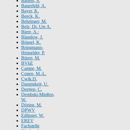
Bartels, S.
Bauerfeld, A.
Bayer, K.
Beeck, K.
Behringer, M.
Belz, Dr. Ute A.
Biere, A.:
Blandow, J.
Bönsel, K.
Bringmann-
Henselder, P.
Büren, M.
BVkE
Campe, M.
Conen, M.-L.
Cwik.D.
Dannigkeit, U.
Deetjen, C.
Dembski-Minßen,
W.
Döring, M.
DPWV
Edlinger, W.
EREV
Fachstelle