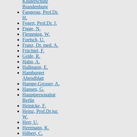
Kinderschutz
Brandenburg
Fangerau, Prof.Dr.
H.
Fegert, Prof.Dr. J.
Figge, N.
Flemming, W.
Foelsch, U.
Franz, Dr. med. A.
Früchtel, F.
Gräfe, R.
Hahn, A.
Hallmann, E.
Hamburger
Abendblatt
Hampe-Grosser, A.
Hansen, G.
Hauptpersonalrat
Berlin
Heinicke, F.
Heinz, Prof.Dr.jur.
W.
Herr, U.
Herrmann, K.
Hilbert, C.