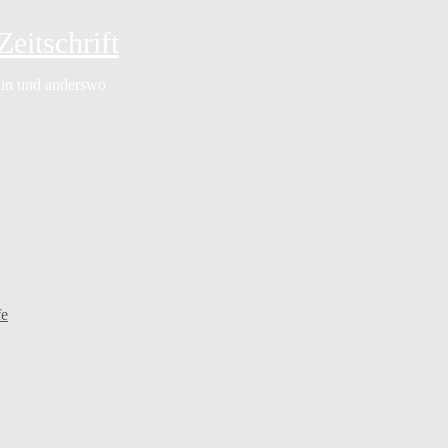
eitschrift
rlin und anderswo
fe