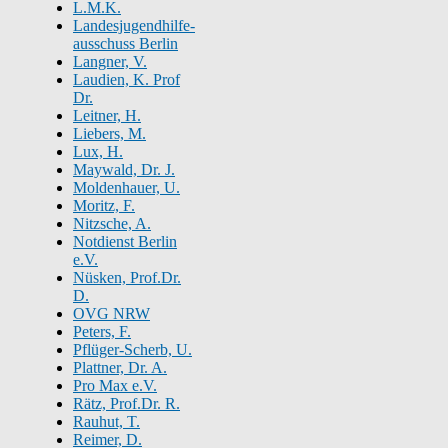
L.M.K.
Landesjugendhilfe-
ausschuss Berlin
Langner, V.
Laudien, K. Prof
Dr.
Leitner, H.
Liebers, M.
Lux, H.
Maywald, Dr. J.
Moldenhauer, U.
Moritz, F.
Nitzsche, A.
Notdienst Berlin
e.V.
Nüsken, Prof.Dr.
D.
OVG NRW
Peters, F.
Pflüger-Scherb, U.
Plattner, Dr. A.
Pro Max e.V.
Rätz, Prof.Dr. R.
Rauhut, T.
Reimer, D.