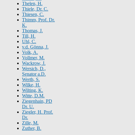
Thelen, H.
Thiele, Dr. C.
Thiesen, C.
Thimm, Prof. Dr.
K.
Thomas, J.
Till, H.
Uhl, C.
v.d. Gönna, J.
Volk, A.
Vollmer, M.
Wackrow, J.
Wersich, D.,
Senator a.D.
Werth, S.
Wilke, H.
Wilting, K.
Witte, D.M.
Ziegenhain, PD
Dr. U.
Ziegler, H. Prof.
Dr.
Zille, M.
Zuther, B.