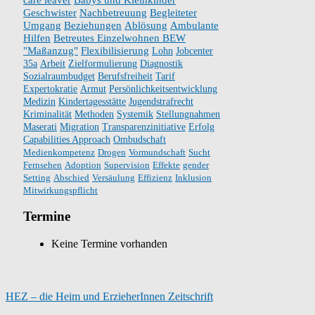
Geschwister
Nachbetreuung
Begleiteter
Umgang
Beziehungen
Ablösung
Ambulante
Hilfen
Betreutes Einzelwohnen BEW
"Maßanzug"
Flexibilisierung
Lohn
Jobcenter
35a
Arbeit
Zielformulierung
Diagnostik
Sozialraumbudget
Berufsfreiheit
Tarif
Expertokratie
Armut
Persönlichkeitsentwicklung
Medizin
Kindertagesstätte
Jugendstrafrecht
Kriminalität
Methoden
Systemik
Stellungnahmen
Maserati
Migration
Transparenzinitiative
Erfolg
Capabilities Approach
Ombudschaft
Medienkompetenz
Drogen
Vormundschaft
Sucht
Fernsehen
Adoption
Supervision
Effekte
gender
Setting
Abschied
Versäulung
Effizienz
Inklusion
Mitwirkungspflicht
Termine
Keine Termine vorhanden
HEZ – die Heim und ErzieherInnen Zeitschrift