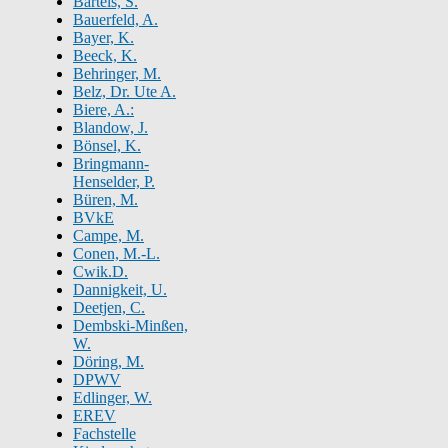
Bartels, S.
Bauerfeld, A.
Bayer, K.
Beeck, K.
Behringer, M.
Belz, Dr. Ute A.
Biere, A.:
Blandow, J.
Bönsel, K.
Bringmann-
Henselder, P.
Büren, M.
BVkE
Campe, M.
Conen, M.-L.
Cwik.D.
Dannigkeit, U.
Deetjen, C.
Dembski-Minßen,
W.
Döring, M.
DPWV
Edlinger, W.
EREV
Fachstelle