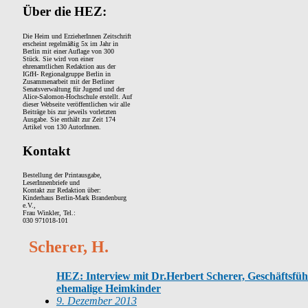
Über die HEZ:
Die Heim und ErzieherInnen Zeitschrift
erscheint regelmäßig 5x im Jahr in
Berlin mit einer Auflage von 300
Stück. Sie wird von einer
ehrenamtlichen Redaktion aus der
IGfH- Regionalgruppe Berlin in
Zusammenarbeit mit der Berliner
Senatsverwaltung für Jugend und der
Alice-Salomon-Hochschule erstellt. Auf
dieser Webseite veröffentlichen wir alle
Beiträge bis zur jeweils vorletzten
Ausgabe. Sie enthält zur Zeit 174
Artikel von 130 AutorInnen.
Kontakt
Bestellung der Printausgabe,
LeserInnenbriefe und
Kontakt zur Redaktion über:
Kinderhaus Berlin-Mark Brandenburg
e.V.,
Frau Winkler, Tel.:
030 971018-101
Scherer, H.
HEZ: Interview mit Dr.Herbert Scherer, Geschäftsführ
ehemalige Heimkinder
9. Dezember 2013