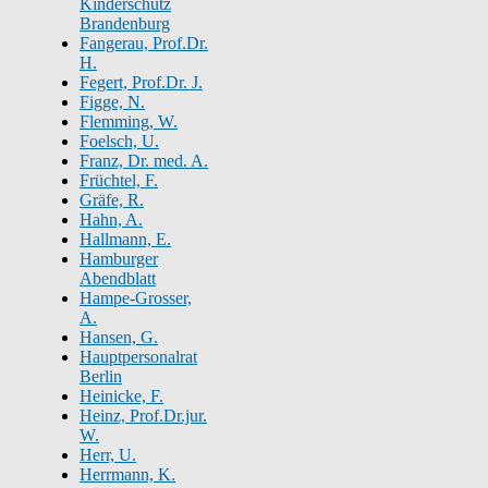
Kinderschutz
Brandenburg
Fangerau, Prof.Dr.
H.
Fegert, Prof.Dr. J.
Figge, N.
Flemming, W.
Foelsch, U.
Franz, Dr. med. A.
Früchtel, F.
Gräfe, R.
Hahn, A.
Hallmann, E.
Hamburger
Abendblatt
Hampe-Grosser,
A.
Hansen, G.
Hauptpersonalrat
Berlin
Heinicke, F.
Heinz, Prof.Dr.jur.
W.
Herr, U.
Herrmann, K.