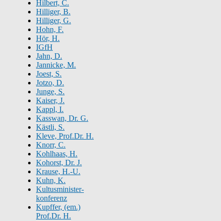
Hilbert, C.
Hilliger, B.
Hilliger, G.
Hohn, F.
Hör, H.
IGfH
Jahn, D.
Jannicke, M.
Joest, S.
Jotzo, D.
Junge, S.
Kaiser, J.
Kappl, I.
Kasswan, Dr. G.
Kästli, S.
Kleve, Prof.Dr. H.
Knorr, C.
Kohlhaas, H.
Kohorst, Dr. J.
Krause, H.-U.
Kuhn, K.
Kultusminister-
konferenz
Kupffer, (em.)
Prof.Dr. H.