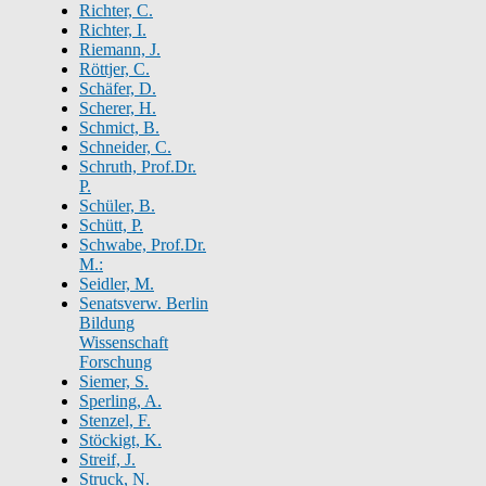
Richter, C.
Richter, I.
Riemann, J.
Röttjer, C.
Schäfer, D.
Scherer, H.
Schmict, B.
Schneider, C.
Schruth, Prof.Dr.
P.
Schüler, B.
Schütt, P.
Schwabe, Prof.Dr.
M.:
Seidler, M.
Senatsverw. Berlin
Bildung
Wissenschaft
Forschung
Siemer, S.
Sperling, A.
Stenzel, F.
Stöckigt, K.
Streif, J.
Struck, N.