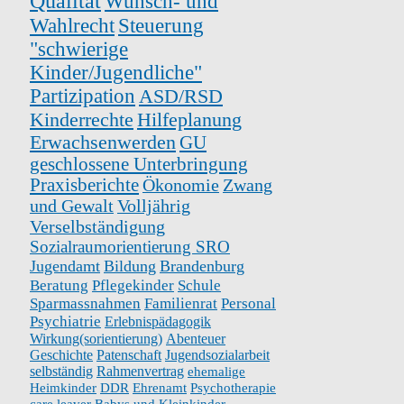
Qualität
Wunsch- und
Wahlrecht
Steuerung
"schwierige
Kinder/Jugendliche"
Partizipation
ASD/RSD
Kinderrechte
Hilfeplanung
Erwachsenwerden
GU
geschlossene Unterbringung
Praxisberichte
Ökonomie
Zwang
und Gewalt
Volljährig
Verselbständigung
Sozialraumorientierung SRO
Jugendamt
Bildung
Brandenburg
Beratung
Pflegekinder
Schule
Sparmassnahmen
Familienrat
Personal
Psychiatrie
Erlebnispädagogik
Wirkung(sorientierung)
Abenteuer
Geschichte
Patenschaft
Jugendsozialarbeit
selbständig
Rahmenvertrag
ehemalige
Heimkinder
DDR
Ehrenamt
Psychotherapie
care leaver
Babys und Kleinkinder