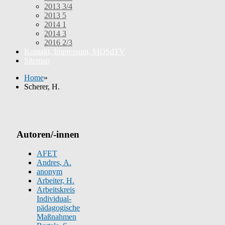
2013 3/4
2013 5
2014 1
2014 3
2016 2/3
Kontakt, Impressum, MDSdTV
Sitemap
Home
»
Scherer, H.
Autoren/-innen
AFET
Andres, A.
anonym
Arbeiter, H.
Arbeitskreis
Individual-
pädagogische
Maßnahmen