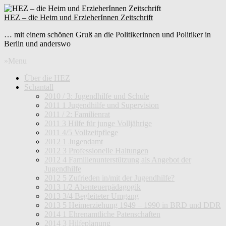
HEZ – die Heim und ErzieherInnen Zeitschrift
… mit einem schönen Gruß an die Politikerinnen und Politiker in
Berlin und anderswo
»Menu
Über die HEZ
Schantall
2010 / 3: Jugendhilfe und Schule
2011 1 Jugendhilfe und Supervision
2011 / 2: Familienrat
2011 3 Hilfe für junge Volljährige
2011 4/5 Vollzeitpflege
2012 1 Jugendamt
2012 3 Professionelle Haltungen
2012 4 Familienunterstützung als Angebot der
Jugendhilfe
2012 5 Zufrieden in/mit der Jugendhilfe?
2013 1/2 Abenteuerpädagogik
2013 3/4 Begleiteter Umgang
2013 5 Heimerziehung 1949 – 1990 in BRD und DDR
2014 1 Ehrenamtliche Patenschaften
2014 3 Hilfeplanung