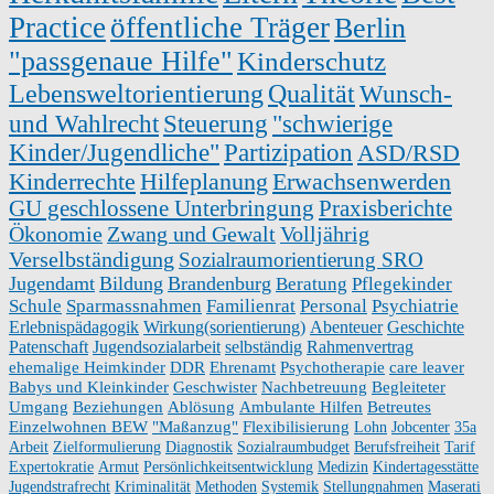
Practice
öffentliche Träger
Berlin
"passgenaue Hilfe"
Kinderschutz
Lebensweltorientierung
Qualität
Wunsch-
und Wahlrecht
Steuerung
"schwierige
Kinder/Jugendliche"
Partizipation
ASD/RSD
Kinderrechte
Hilfeplanung
Erwachsenwerden
GU geschlossene Unterbringung
Praxisberichte
Ökonomie
Zwang und Gewalt
Volljährig
Verselbständigung
Sozialraumorientierung SRO
Jugendamt
Bildung
Brandenburg
Beratung
Pflegekinder
Schule
Sparmassnahmen
Familienrat
Personal
Psychiatrie
Erlebnispädagogik
Wirkung(sorientierung)
Abenteuer
Geschichte
Patenschaft
Jugendsozialarbeit
selbständig
Rahmenvertrag
ehemalige Heimkinder
DDR
Ehrenamt
Psychotherapie
care leaver
Babys und Kleinkinder
Geschwister
Nachbetreuung
Begleiteter
Umgang
Beziehungen
Ablösung
Ambulante Hilfen
Betreutes
Einzelwohnen BEW
"Maßanzug"
Flexibilisierung
Lohn
Jobcenter
35a
Arbeit
Zielformulierung
Diagnostik
Sozialraumbudget
Berufsfreiheit
Tarif
Expertokratie
Armut
Persönlichkeitsentwicklung
Medizin
Kindertagesstätte
Jugendstrafrecht
Kriminalität
Methoden
Systemik
Stellungnahmen
Maserati