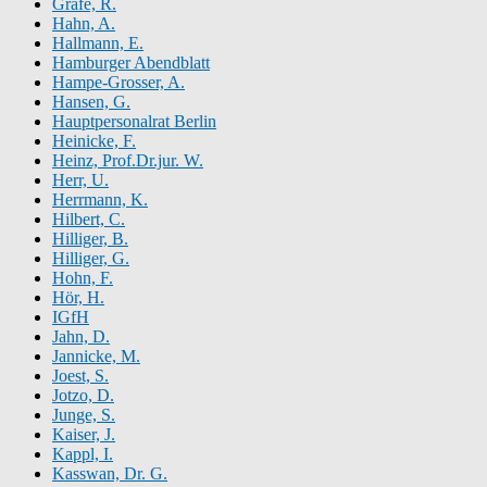
Gräfe, R.
Hahn, A.
Hallmann, E.
Hamburger Abendblatt
Hampe-Grosser, A.
Hansen, G.
Hauptpersonalrat Berlin
Heinicke, F.
Heinz, Prof.Dr.jur. W.
Herr, U.
Herrmann, K.
Hilbert, C.
Hilliger, B.
Hilliger, G.
Hohn, F.
Hör, H.
IGfH
Jahn, D.
Jannicke, M.
Joest, S.
Jotzo, D.
Junge, S.
Kaiser, J.
Kappl, I.
Kasswan, Dr. G.