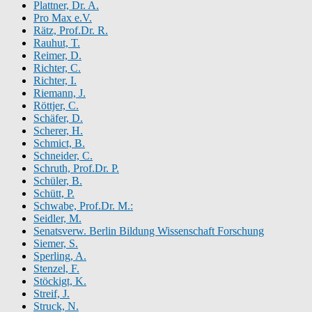
Plattner, Dr. A.
Pro Max e.V.
Rätz, Prof.Dr. R.
Rauhut, T.
Reimer, D.
Richter, C.
Richter, I.
Riemann, J.
Röttjer, C.
Schäfer, D.
Scherer, H.
Schmict, B.
Schneider, C.
Schruth, Prof.Dr. P.
Schüler, B.
Schütt, P.
Schwabe, Prof.Dr. M.:
Seidler, M.
Senatsverw. Berlin Bildung Wissenschaft Forschung
Siemer, S.
Sperling, A.
Stenzel, F.
Stöckigt, K.
Streif, J.
Struck, N.