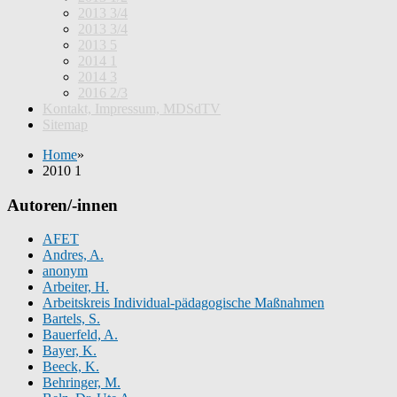
2013 3/4
2013 3/4
2013 5
2014 1
2014 3
2016 2/3
Kontakt, Impressum, MDSdTV
Sitemap
Home
»
2010 1
Autoren/-innen
AFET
Andres, A.
anonym
Arbeiter, H.
Arbeitskreis Individual-pädagogische Maßnahmen
Bartels, S.
Bauerfeld, A.
Bayer, K.
Beeck, K.
Behringer, M.