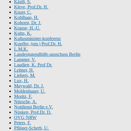
Kästli, S.
Kleve, Prof.Dr. H.
Knorr, C.
Kohlhaas, H.
Kohorst, Dr. J.
Krause, H.-U.
Kuhn, K.
Kultusminister-konferenz
Kupffer, (em.) Prof.Dr. H.
L.M.K.
Landesjugendhilfe-ausschuss Berlin
Langner, V.
Laudien, K. Prof Dr.
Leitner, H.
Liebers, M.
Lux, H.
Maywald, Dr. J.
Moldenhauer, U.
Moritz, F.
Nitzsche, A.
Notdienst Berlin e.V.
Nüsken, Prof.Dr. D.
OVG NRW
Peters, F.
Pflüger-Scherb, U.