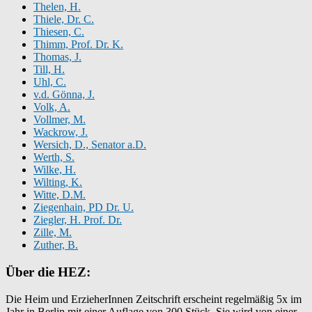
Thelen, H.
Thiele, Dr. C.
Thiesen, C.
Thimm, Prof. Dr. K.
Thomas, J.
Till, H.
Uhl, C.
v.d. Gönna, J.
Volk, A.
Vollmer, M.
Wackrow, J.
Wersich, D., Senator a.D.
Werth, S.
Wilke, H.
Wilting, K.
Witte, D.M.
Ziegenhain, PD Dr. U.
Ziegler, H. Prof. Dr.
Zille, M.
Zuther, B.
Über die HEZ:
Die Heim und ErzieherInnen Zeitschrift erscheint regelmäßig 5x im
Jahr in Berlin mit einer Auflage von 300 Stück. Sie wird von einer