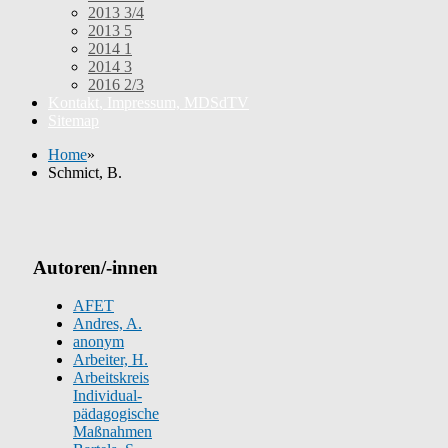
2013 3/4
2013 5
2014 1
2014 3
2016 2/3
Kontakt, Impressum, MDSdTV
Sitemap
Home
»
Schmict, B.
Autoren/-innen
AFET
Andres, A.
anonym
Arbeiter, H.
Arbeitskreis
Individual-
pädagogische
Maßnahmen