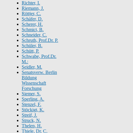
Richter, I.
Riemann, J.
Röttjer, C.
Schäfer, D.
Scherer, H.
Schmict, B.
Schneider, C.
Schruth, Prof.Dr. P.
Schüler, B.
Schütt, P.
Schwabe, Prof.Dr.
M.:
Seidler, M.
Senatsverw. Berlin
Bildung
Wissenschaft
Forschung
Siemer, S.
Sperling, A.
Stenzel, F.
Stöckigt, K.
Streif, J.
Struck, N.
Thelen, H.
Thiele, Dr. C.