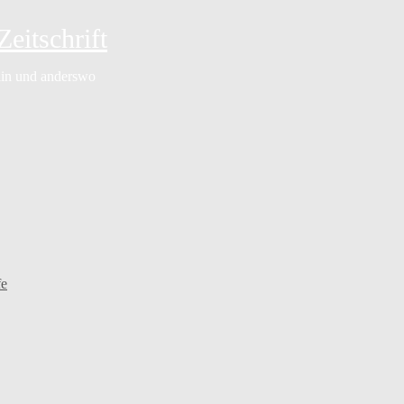
eitschrift
rlin und anderswo
fe