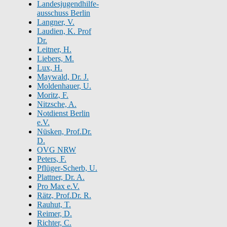
Landesjugendhilfe-
ausschuss Berlin
Langner, V.
Laudien, K. Prof
Dr.
Leitner, H.
Liebers, M.
Lux, H.
Maywald, Dr. J.
Moldenhauer, U.
Moritz, F.
Nitzsche, A.
Notdienst Berlin
e.V.
Nüsken, Prof.Dr.
D.
OVG NRW
Peters, F.
Pflüger-Scherb, U.
Plattner, Dr. A.
Pro Max e.V.
Rätz, Prof.Dr. R.
Rauhut, T.
Reimer, D.
Richter, C.