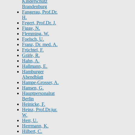
Kinderschutz
Brandenburg
Fangerau, Prof.Dr.
H.
Fegert, Prof.Dr. J.
Figge, N.
Flemming, W.
Foelsch, U.
Franz, Dr. med. A.
Früchtel, F.
Gräfe, R.
Hahn, A.
Hallmann, E.
Hamburger
Abendblatt
Hampe-Grosser, A.
Hansen, G.
Hauptpersonalrat
Berlin
Heinicke, F.
Heinz, Prof.Dr.jur.
W.
Herr, U.
Herrmann, K.
Hilbert, C.