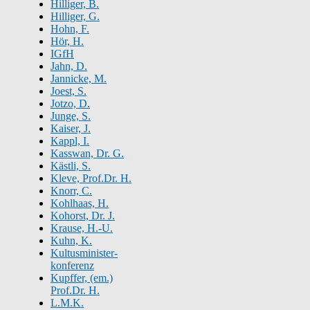
Hilliger, B.
Hilliger, G.
Hohn, F.
Hör, H.
IGfH
Jahn, D.
Jannicke, M.
Joest, S.
Jotzo, D.
Junge, S.
Kaiser, J.
Kappl, I.
Kasswan, Dr. G.
Kästli, S.
Kleve, Prof.Dr. H.
Knorr, C.
Kohlhaas, H.
Kohorst, Dr. J.
Krause, H.-U.
Kuhn, K.
Kultusminister-
konferenz
Kupffer, (em.)
Prof.Dr. H.
L.M.K.