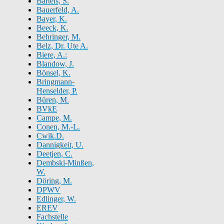
Bartels, S.
Bauerfeld, A.
Bayer, K.
Beeck, K.
Behringer, M.
Belz, Dr. Ute A.
Biere, A.:
Blandow, J.
Bönsel, K.
Bringmann-
Henselder, P.
Büren, M.
BVkE
Campe, M.
Conen, M.-L.
Cwik.D.
Dannigkeit, U.
Deetjen, C.
Dembski-Minßen,
W.
Döring, M.
DPWV
Edlinger, W.
EREV
Fachstelle