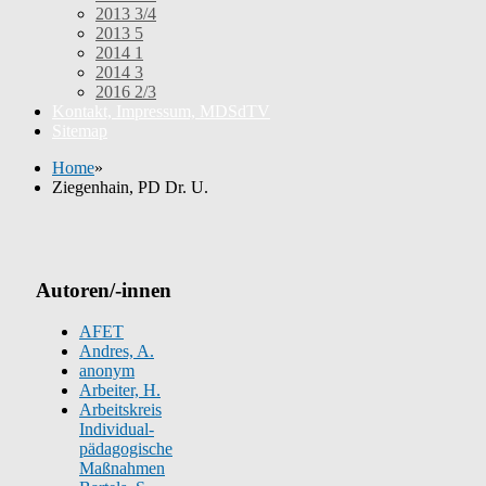
2013 3/4
2013 5
2014 1
2014 3
2016 2/3
Kontakt, Impressum, MDSdTV
Sitemap
Home
»
Ziegenhain, PD Dr. U.
Autoren/-innen
AFET
Andres, A.
anonym
Arbeiter, H.
Arbeitskreis
Individual-
pädagogische
Maßnahmen