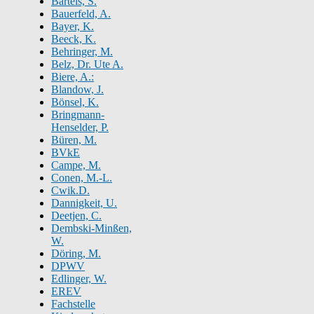
Bartels, S.
Bauerfeld, A.
Bayer, K.
Beeck, K.
Behringer, M.
Belz, Dr. Ute A.
Biere, A.:
Blandow, J.
Bönsel, K.
Bringmann-
Henselder, P.
Büren, M.
BVkE
Campe, M.
Conen, M.-L.
Cwik.D.
Dannigkeit, U.
Deetjen, C.
Dembski-Minßen,
W.
Döring, M.
DPWV
Edlinger, W.
EREV
Fachstelle