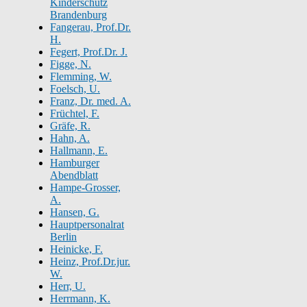
Kinderschutz
Brandenburg
Fangerau, Prof.Dr.
H.
Fegert, Prof.Dr. J.
Figge, N.
Flemming, W.
Foelsch, U.
Franz, Dr. med. A.
Früchtel, F.
Gräfe, R.
Hahn, A.
Hallmann, E.
Hamburger
Abendblatt
Hampe-Grosser,
A.
Hansen, G.
Hauptpersonalrat
Berlin
Heinicke, F.
Heinz, Prof.Dr.jur.
W.
Herr, U.
Herrmann, K.