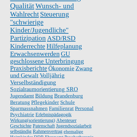
Qualität
Wunsch- und
Wahlrecht
Steuerung
"schwierige
Kinder/Jugendliche"
Partizipation
ASD/RSD
Kinderrechte
Hilfeplanung
Erwachsenwerden
GU
geschlossene Unterbringung
Praxisberichte
Ökonomie
Zwang
und Gewalt
Volljährig
Verselbständigung
Sozialraumorientierung SRO
Jugendamt
Bildung
Brandenburg
Beratung
Pflegekinder
Schule
Sparmassnahmen
Familienrat
Personal
Psychiatrie
Erlebnispädagogik
Wirkung(sorientierung)
Abenteuer
Geschichte
Patenschaft
Jugendsozialarbeit
selbständig
Rahmenvertrag
ehemalige
Heimkinder
DDR
Ehrenamt
Psychotherapie