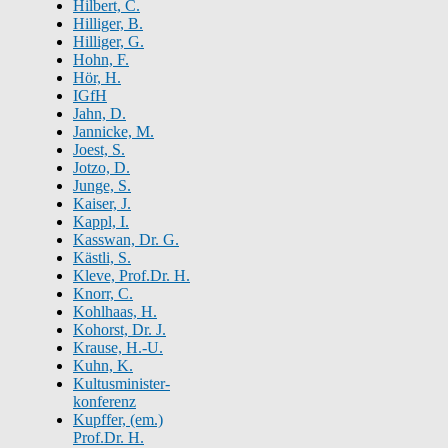
Hilbert, C.
Hilliger, B.
Hilliger, G.
Hohn, F.
Hör, H.
IGfH
Jahn, D.
Jannicke, M.
Joest, S.
Jotzo, D.
Junge, S.
Kaiser, J.
Kappl, I.
Kasswan, Dr. G.
Kästli, S.
Kleve, Prof.Dr. H.
Knorr, C.
Kohlhaas, H.
Kohorst, Dr. J.
Krause, H.-U.
Kuhn, K.
Kultusminister-
konferenz
Kupffer, (em.)
Prof.Dr. H.