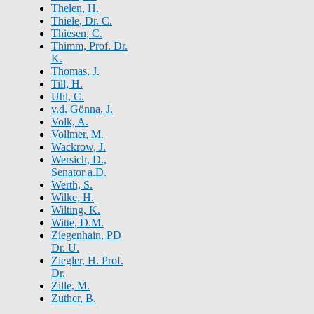
Thelen, H.
Thiele, Dr. C.
Thiesen, C.
Thimm, Prof. Dr.
K.
Thomas, J.
Till, H.
Uhl, C.
v.d. Gönna, J.
Volk, A.
Vollmer, M.
Wackrow, J.
Wersich, D.,
Senator a.D.
Werth, S.
Wilke, H.
Wilting, K.
Witte, D.M.
Ziegenhain, PD
Dr. U.
Ziegler, H. Prof.
Dr.
Zille, M.
Zuther, B.