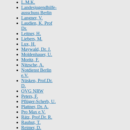
L.M.K.
Landesjugendhilfe-
ausschuss Berlin
Langner, V.
Laudien, K. Prof
Dr.
Leitner, H.
Liebers, M.
Lux, H.
Maywald, Dr. J.
Moldenhauer, U.
Moritz, F.
Nitzsche, A.
Notdienst Berlin
e.V.
Nüsken, Prof.Dr.
D.
OVG NRW
Peters, F.
Pflüger-Scherb, U.
Plattner, Dr. A.
Pro Max e.V.
Rätz, Prof.Dr. R.
Rauhut, T.
Reimer, D.