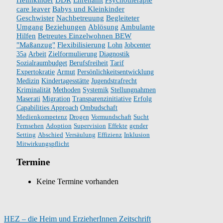
care leaver
Babys und Kleinkinder
Geschwister
Nachbetreuung
Begleiteter
Umgang
Beziehungen
Ablösung
Ambulante
Hilfen
Betreutes Einzelwohnen BEW
"Maßanzug"
Flexibilisierung
Lohn
Jobcenter
35a
Arbeit
Zielformulierung
Diagnostik
Sozialraumbudget
Berufsfreiheit
Tarif
Expertokratie
Armut
Persönlichkeitsentwicklung
Medizin
Kindertagesstätte
Jugendstrafrecht
Kriminalität
Methoden
Systemik
Stellungnahmen
Maserati
Migration
Transparenzinitiative
Erfolg
Capabilities Approach
Ombudschaft
Medienkompetenz
Drogen
Vormundschaft
Sucht
Fernsehen
Adoption
Supervision
Effekte
gender
Setting
Abschied
Versäulung
Effizienz
Inklusion
Mitwirkungspflicht
Termine
Keine Termine vorhanden
HEZ – die Heim und ErzieherInnen Zeitschrift