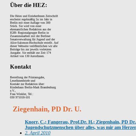
Über die HEZ:
Die Heim und ErzieherInnen Zeitschrift
erscheint regelmäßig 5x im Jahr in
Berlin mit einer Auflage von 300
Stück. Sie wird von einer
ehrenamtlichen Redaktion aus der
IGfH- Regionalgruppe Berlin in
Zusammenarbeit mit der Berliner
Senatsverwaltung für Jugend und der
Alice-Salomon-Hochschule erstellt. Auf
dieser Webseite veröffentlichen wir alle
Beiträge bis zur jeweils vorletzten
Ausgabe. Sie enthält zur Zeit 174
Artikel von 130 AutorInnen.
Kontakt
Bestellung der Printausgabe,
LeserInnenbriefe und
Kontakt zur Redaktion über:
Kinderhaus Berlin-Mark Brandenburg
e.V.,
Frau Winkler, Tel.:
030 971018-101
Ziegenhain, PD Dr. U.
Knorr, C.; Fangerau, Prof.Dr. H.; Ziegenhain, PD Dr. 
Jugendschutzmenschen über alles, was mir am Herzen 
2. April 2010