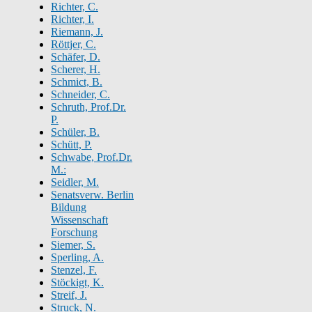
Richter, C.
Richter, I.
Riemann, J.
Röttjer, C.
Schäfer, D.
Scherer, H.
Schmict, B.
Schneider, C.
Schruth, Prof.Dr.
P.
Schüler, B.
Schütt, P.
Schwabe, Prof.Dr.
M.:
Seidler, M.
Senatsverw. Berlin
Bildung
Wissenschaft
Forschung
Siemer, S.
Sperling, A.
Stenzel, F.
Stöckigt, K.
Streif, J.
Struck, N.