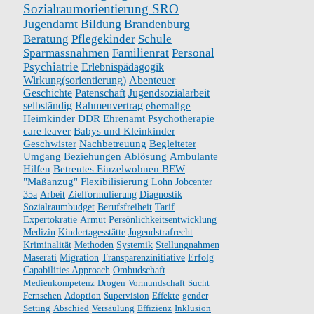
Sozialraumorientierung SRO
Jugendamt
Bildung
Brandenburg
Beratung
Pflegekinder
Schule
Sparmassnahmen
Familienrat
Personal
Psychiatrie
Erlebnispädagogik
Wirkung(sorientierung)
Abenteuer
Geschichte
Patenschaft
Jugendsozialarbeit
selbständig
Rahmenvertrag
ehemalige
Heimkinder
DDR
Ehrenamt
Psychotherapie
care leaver
Babys und Kleinkinder
Geschwister
Nachbetreuung
Begleiteter
Umgang
Beziehungen
Ablösung
Ambulante
Hilfen
Betreutes Einzelwohnen BEW
"Maßanzug"
Flexibilisierung
Lohn
Jobcenter
35a
Arbeit
Zielformulierung
Diagnostik
Sozialraumbudget
Berufsfreiheit
Tarif
Expertokratie
Armut
Persönlichkeitsentwicklung
Medizin
Kindertagesstätte
Jugendstrafrecht
Kriminalität
Methoden
Systemik
Stellungnahmen
Maserati
Migration
Transparenzinitiative
Erfolg
Capabilities Approach
Ombudschaft
Medienkompetenz
Drogen
Vormundschaft
Sucht
Fernsehen
Adoption
Supervision
Effekte
gender
Setting
Abschied
Versäulung
Effizienz
Inklusion