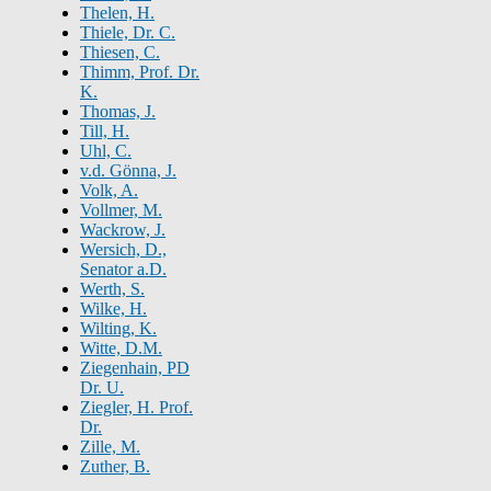
Thelen, H.
Thiele, Dr. C.
Thiesen, C.
Thimm, Prof. Dr.
K.
Thomas, J.
Till, H.
Uhl, C.
v.d. Gönna, J.
Volk, A.
Vollmer, M.
Wackrow, J.
Wersich, D.,
Senator a.D.
Werth, S.
Wilke, H.
Wilting, K.
Witte, D.M.
Ziegenhain, PD
Dr. U.
Ziegler, H. Prof.
Dr.
Zille, M.
Zuther, B.