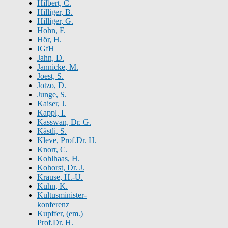
Hilbert, C.
Hilliger, B.
Hilliger, G.
Hohn, F.
Hör, H.
IGfH
Jahn, D.
Jannicke, M.
Joest, S.
Jotzo, D.
Junge, S.
Kaiser, J.
Kappl, I.
Kasswan, Dr. G.
Kästli, S.
Kleve, Prof.Dr. H.
Knorr, C.
Kohlhaas, H.
Kohorst, Dr. J.
Krause, H.-U.
Kuhn, K.
Kultusminister-
konferenz
Kupffer, (em.)
Prof.Dr. H.