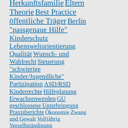
Herkunftsfamilie
Eltern
Theorie
Best Practice
öffentliche Träger
Berlin
"passgenaue Hilfe"
Kinderschutz
Lebensweltorientierung
Qualität
Wunsch- und
Wahlrecht
Steuerung
"schwierige
Kinder/Jugendliche"
Partizipation
ASD/RSD
Kinderrechte
Hilfeplanung
Erwachsenwerden
GU
geschlossene Unterbringung
Praxisberichte
Ökonomie
Zwang
und Gewalt
Volljährig
Verselbständigung