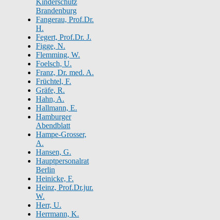
Kinderschutz
Brandenburg
Fangerau, Prof.Dr.
H.
Fegert, Prof.Dr. J.
Figge, N.
Flemming, W.
Foelsch, U.
Franz, Dr. med. A.
Früchtel, F.
Gräfe, R.
Hahn, A.
Hallmann, E.
Hamburger
Abendblatt
Hampe-Grosser,
A.
Hansen, G.
Hauptpersonalrat
Berlin
Heinicke, F.
Heinz, Prof.Dr.jur.
W.
Herr, U.
Herrmann, K.