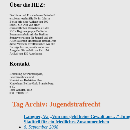
Über die HEZ:
Die Heim und ErzieherInnen Zeitschrift
erscheint regelmäßig 5x im Jahr in
Berlin mit einer Auflage von 300
Stück. Sie wird von einer
ehrenamtlichen Redaktion aus der
IGfH- Regionalgruppe Berlin in
Zusammenarbeit mit der Berliner
Senatsverwaltung für Jugend und der
Alice-Salomon-Hochschule erstellt. Auf
dieser Webseite veröffentlichen wir alle
Beiträge bis zur jeweils vorletzten
Ausgabe. Sie enthält zur Zeit 174
Artikel von 130 AutorInnen.
Kontakt
Bestellung der Printausgabe,
LeserInnenbriefe und
Kontakt zur Redaktion über:
Kinderhaus Berlin-Mark Brandenburg
e.V.,
Frau Winkler, Tel.:
030 971018-101
Tag Archiv: Jugendstrafrecht
Langner, V.: „Von uns geht keine Gewalt aus…“ Jung
Stadtteil für ein friedliches Zusammenleben
6. September 2008