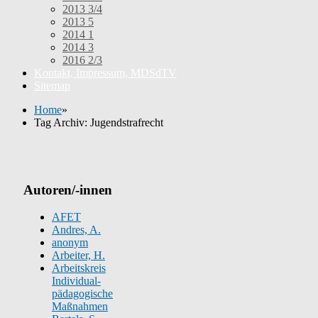
2013 3/4
2013 5
2014 1
2014 3
2016 2/3
Kontakt, Impressum, MDSdTV
Sitemap
Home
»
Tag Archiv: Jugendstrafrecht
Autoren/-innen
AFET
Andres, A.
anonym
Arbeiter, H.
Arbeitskreis
Individual-
pädagogische
Maßnahmen