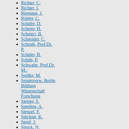
Richter, C.
Richter, I.
Riemann, J.
Röttjer, C.
Schäfer, D.
Scherer, H.
Schmict, B.
Schneider, C.
Schruth, Prof.Dr.
P.
Schüler, B.
Schütt, P.
Schwabe, Prof.Dr.
M.:
Seidler, M.
Senatsverw. Berlin
Bildung
Wissenschaft
Forschung
Siemer, S.
Sperling, A.
Stenzel, F.
Stöckigt, K.
Streif, J.
Struck, N.