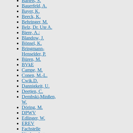
Bartels, S.
Bauerfeld, A.
Bayer, K.
Beeck, K.
Behringer, M.
Belz, Dr. Ute A.
Biere, A.:
Blandow, J.
Bönsel, K.
Bringmann-
Henselder, P.
Büren, M.
BVkE
Campe, M.
Conen, M.-L.
Cwik.D.
Dannigkeit, U.
Deetjen, C.
Dembski-Minßen,
W.
Döring, M.
DPWV
Edlinger, W.
EREV
Fachstelle