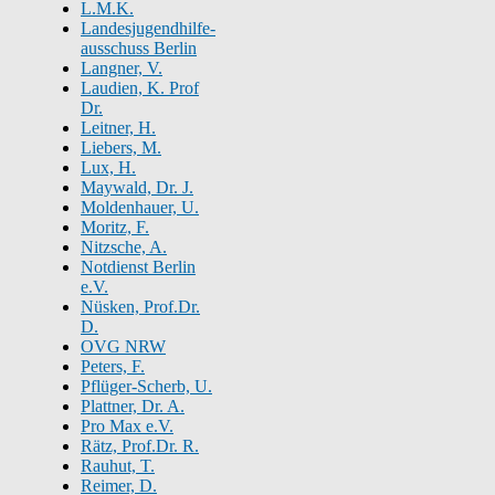
L.M.K.
Landesjugendhilfe-
ausschuss Berlin
Langner, V.
Laudien, K. Prof
Dr.
Leitner, H.
Liebers, M.
Lux, H.
Maywald, Dr. J.
Moldenhauer, U.
Moritz, F.
Nitzsche, A.
Notdienst Berlin
e.V.
Nüsken, Prof.Dr.
D.
OVG NRW
Peters, F.
Pflüger-Scherb, U.
Plattner, Dr. A.
Pro Max e.V.
Rätz, Prof.Dr. R.
Rauhut, T.
Reimer, D.