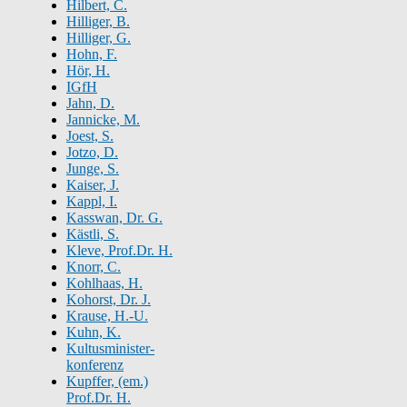
Hilbert, C.
Hilliger, B.
Hilliger, G.
Hohn, F.
Hör, H.
IGfH
Jahn, D.
Jannicke, M.
Joest, S.
Jotzo, D.
Junge, S.
Kaiser, J.
Kappl, I.
Kasswan, Dr. G.
Kästli, S.
Kleve, Prof.Dr. H.
Knorr, C.
Kohlhaas, H.
Kohorst, Dr. J.
Krause, H.-U.
Kuhn, K.
Kultusminister-
konferenz
Kupffer, (em.)
Prof.Dr. H.