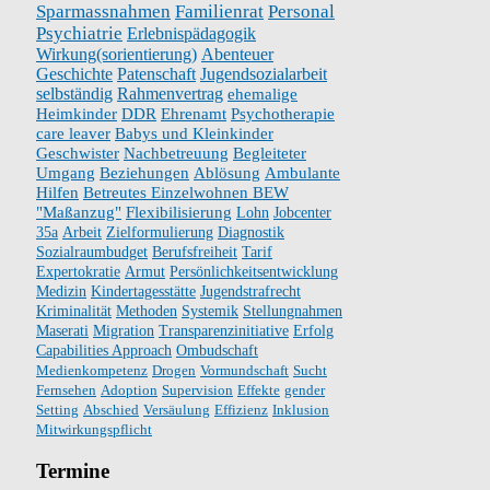
Sparmassnahmen
Familienrat
Personal
Psychiatrie
Erlebnispädagogik
Wirkung(sorientierung)
Abenteuer
Geschichte
Patenschaft
Jugendsozialarbeit
selbständig
Rahmenvertrag
ehemalige
Heimkinder
DDR
Ehrenamt
Psychotherapie
care leaver
Babys und Kleinkinder
Geschwister
Nachbetreuung
Begleiteter
Umgang
Beziehungen
Ablösung
Ambulante
Hilfen
Betreutes Einzelwohnen BEW
"Maßanzug"
Flexibilisierung
Lohn
Jobcenter
35a
Arbeit
Zielformulierung
Diagnostik
Sozialraumbudget
Berufsfreiheit
Tarif
Expertokratie
Armut
Persönlichkeitsentwicklung
Medizin
Kindertagesstätte
Jugendstrafrecht
Kriminalität
Methoden
Systemik
Stellungnahmen
Maserati
Migration
Transparenzinitiative
Erfolg
Capabilities Approach
Ombudschaft
Medienkompetenz
Drogen
Vormundschaft
Sucht
Fernsehen
Adoption
Supervision
Effekte
gender
Setting
Abschied
Versäulung
Effizienz
Inklusion
Mitwirkungspflicht
Termine