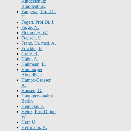
Kinderschutz
Brandenburg
Fangerau, Prof.Dr.
H.
Fegert, Prof.Dr. J.
Figge, N.
Flemming, W.
Foelsch, U.
Franz, Dr. med. A.
Früchtel, F.
Gräfe, R.
Hahn, A.
Hallmann, E.
Hamburger
Abendblatt
Hampe-Grosser,
A.
Hansen, G.
Hauptpersonalrat
Berlin
Heinicke, F.
Heinz, Prof.Dr.jur.
W.
Herr, U.
Herrmann, K.