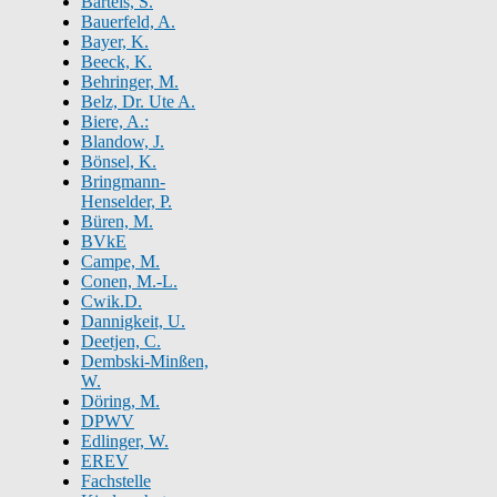
Bartels, S.
Bauerfeld, A.
Bayer, K.
Beeck, K.
Behringer, M.
Belz, Dr. Ute A.
Biere, A.:
Blandow, J.
Bönsel, K.
Bringmann-
Henselder, P.
Büren, M.
BVkE
Campe, M.
Conen, M.-L.
Cwik.D.
Dannigkeit, U.
Deetjen, C.
Dembski-Minßen,
W.
Döring, M.
DPWV
Edlinger, W.
EREV
Fachstelle