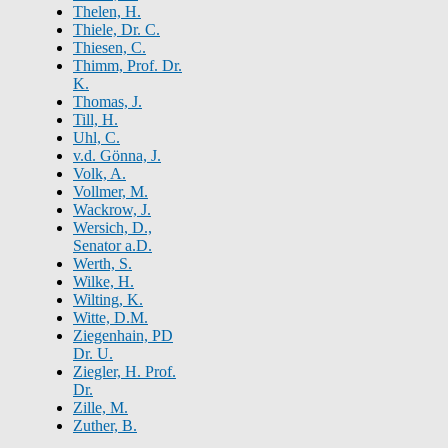
Thelen, H.
Thiele, Dr. C.
Thiesen, C.
Thimm, Prof. Dr.
K.
Thomas, J.
Till, H.
Uhl, C.
v.d. Gönna, J.
Volk, A.
Vollmer, M.
Wackrow, J.
Wersich, D.,
Senator a.D.
Werth, S.
Wilke, H.
Wilting, K.
Witte, D.M.
Ziegenhain, PD
Dr. U.
Ziegler, H. Prof.
Dr.
Zille, M.
Zuther, B.