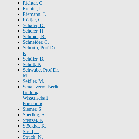
Richter, C.
Richter, I.
Riemann, J.
Röttjer, C.
Schäfer, D.
Scherer, H.
Schmict, B.
Schneider, C.
Schruth, Prof.Dr.
P.
Schüler, B.
Schütt, P.
Schwabe, Prof.Dr.
M.:
Seidler, M.
Senatsverw. Berlin
Bildung
Wissenschaft
Forschung
Siemer, S.
Sperling, A.
Stenzel, F.
Stöckigt, K.
Streif, J.
Struck, N.