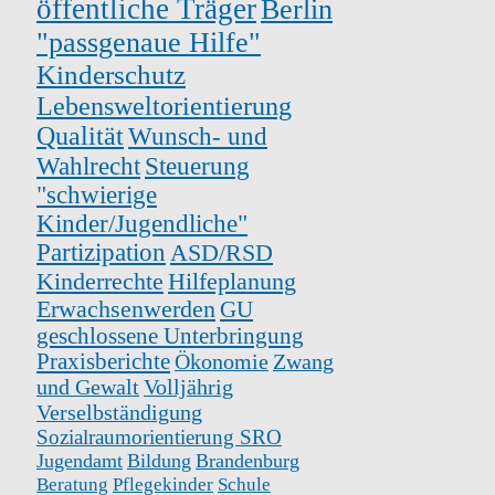
öffentliche Träger
Berlin
"passgenaue Hilfe"
Kinderschutz
Lebensweltorientierung
Qualität
Wunsch- und
Wahlrecht
Steuerung
"schwierige
Kinder/Jugendliche"
Partizipation
ASD/RSD
Kinderrechte
Hilfeplanung
Erwachsenwerden
GU
geschlossene Unterbringung
Praxisberichte
Ökonomie
Zwang
und Gewalt
Volljährig
Verselbständigung
Sozialraumorientierung SRO
Jugendamt
Bildung
Brandenburg
Beratung
Pflegekinder
Schule