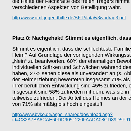
die Hälfte der Fachkräfte des freien Trägers nimmt
verschiedenen Aspekten von Beteiligung wahr.
http://www.qmf-jugendhilfe.de/BFT/data/v3/vortrag3.pdf
Platz 8: Nachgehakt! Stimmt es eigentlich, das
Stimmt es eigentlich, dass die schlechteste Famili
Heim? Auf Grundlage der vorliegenden Wirkungsstu
„Nein“ zu beantworten. 60% der ehemaligen Bewoh
individuellen Stärken und Schwächen während des 
haben, 27% sehen diese als unverändert an (s. Ab
der Heimerziehung bewerteten insgesamt 71% als p
ihrer beruflichen Entwicklung sind 45% zufrieden, e
Insgesamt sind 58% zufrieden mit dem, was sie in
teilweise zufrieden. Der Anteil des Heimes an der
von 71% als mäßig bis hoch eingestuft
http://www.bvke.de/aspe_shared/download.asp?
id=C82A7BA8CAE60DD9051220FAADA08CD89D5F91B31