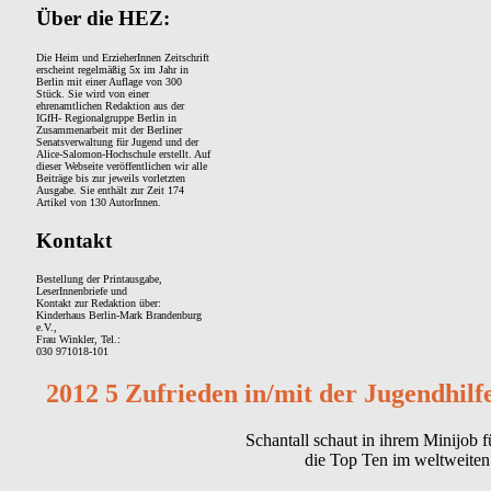
Über die HEZ:
Die Heim und ErzieherInnen Zeitschrift
erscheint regelmäßig 5x im Jahr in
Berlin mit einer Auflage von 300
Stück. Sie wird von einer
ehrenamtlichen Redaktion aus der
IGfH- Regionalgruppe Berlin in
Zusammenarbeit mit der Berliner
Senatsverwaltung für Jugend und der
Alice-Salomon-Hochschule erstellt. Auf
dieser Webseite veröffentlichen wir alle
Beiträge bis zur jeweils vorletzten
Ausgabe. Sie enthält zur Zeit 174
Artikel von 130 AutorInnen.
Kontakt
Bestellung der Printausgabe,
LeserInnenbriefe und
Kontakt zur Redaktion über:
Kinderhaus Berlin-Mark Brandenburg
e.V.,
Frau Winkler, Tel.:
030 971018-101
2012 5 Zufrieden in/mit der Jugendhilf
Schantall schaut in ihrem Minijob 
die Top Ten im weltweite