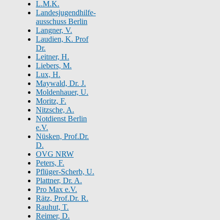
L.M.K.
Landesjugendhilfe-
ausschuss Berlin
Langner, V.
Laudien, K. Prof
Dr.
Leitner, H.
Liebers, M.
Lux, H.
Maywald, Dr. J.
Moldenhauer, U.
Moritz, F.
Nitzsche, A.
Notdienst Berlin
e.V.
Nüsken, Prof.Dr.
D.
OVG NRW
Peters, F.
Pflüger-Scherb, U.
Plattner, Dr. A.
Pro Max e.V.
Rätz, Prof.Dr. R.
Rauhut, T.
Reimer, D.