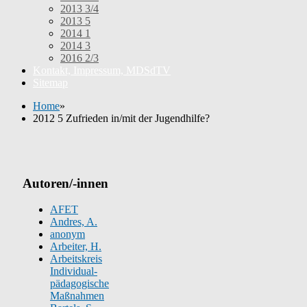
2013 3/4
2013 5
2014 1
2014 3
2016 2/3
Kontakt, Impressum, MDSdTV
Sitemap
Home
»
2012 5 Zufrieden in/mit der Jugendhilfe?
Autoren/-innen
AFET
Andres, A.
anonym
Arbeiter, H.
Arbeitskreis
Individual-
pädagogische
Maßnahmen