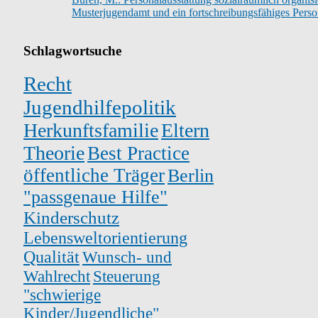
Musterjugendamt und ein fortschreibungsfähiges Pers
Schlagwortsuche
Recht
Jugendhilfepolitik
Herkunftsfamilie
Eltern
Theorie
Best Practice
öffentliche Träger
Berlin
"passgenaue Hilfe"
Kinderschutz
Lebensweltorientierung
Qualität
Wunsch- und
Wahlrecht
Steuerung
"schwierige
Kinder/Jugendliche"