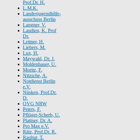
Prof.Dr. H.
L.M.K.
Landesjugendhilfe-
ausschuss Berlin
Langner, V.
Laudien, K. Prof
Dr.
Leitner, H.
Liebers, M.
Lux, H.
Maywald, Dr. J.
Moldenhauer, U.
Moritz, F.
Nitzsche, A.
Notdienst Berlin
e.V.
Nüsken, Prof.Dr.
D.
OVG NRW
Peters, F.
Pflüger-Scherb, U.
Plattner, Dr. A.
Pro Max e.V.
Rätz, Prof.Dr. R.
Rauhut, T.