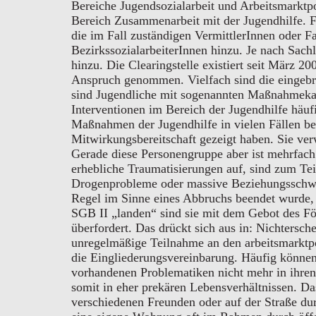
Bereiche Jugendsozialarbeit und Arbeitsmarktpo
Bereich Zusammenarbeit mit der Jugendhilfe. 
die im Fall zuständigen VermittlerInnen oder F
BezirkssozialarbeiterInnen hinzu. Je nach Sac
hinzu. Die Clearingstelle existiert seit März
Anspruch genommen. Vielfach sind die eingebr
sind Jugendliche mit sogenannten Maßnahmekarr
Interventionen im Bereich der Jugendhilfe häuf
Maßnahmen der Jugendhilfe in vielen Fällen be
Mitwirkungsbereitschaft gezeigt haben. Sie ve
Gerade diese Personengruppe aber ist mehrfach
erhebliche Traumatisierungen auf, sind zum Tei
Drogenprobleme oder massive Beziehungsschwie
Regel im Sinne eines Abbruchs beendet wurde, u
SGB II „landen“ sind sie mit dem Gebot des Fö
überfordert. Das drückt sich aus in: Nichtersch
unregelmäßige Teilnahme an den arbeitsmarkt
die Eingliederungsvereinbarung. Häufig können
vorhandenen Problematiken nicht mehr in ihren
somit in eher prekären Lebensverhältnissen. Das
verschiedenen Freunden oder auf der Straße dur