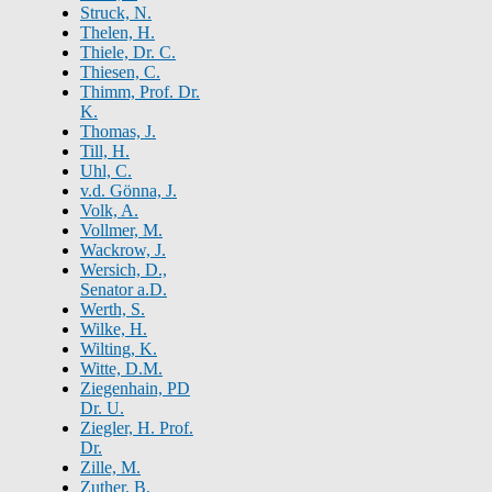
Struck, N.
Thelen, H.
Thiele, Dr. C.
Thiesen, C.
Thimm, Prof. Dr.
K.
Thomas, J.
Till, H.
Uhl, C.
v.d. Gönna, J.
Volk, A.
Vollmer, M.
Wackrow, J.
Wersich, D.,
Senator a.D.
Werth, S.
Wilke, H.
Wilting, K.
Witte, D.M.
Ziegenhain, PD
Dr. U.
Ziegler, H. Prof.
Dr.
Zille, M.
Zuther, B.