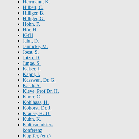
Herrmann, K.
Hilbert, C.
Hilliger, B.
Hilliger, G.
Hohn, F.
Hör, H.
IGfH
Jahn, D.
Jannicke, M.
Joest, S.
Jotzo, D.
Junge, S.
Kaiser, J.
Kappl, I.
Kasswan, Dr. G.
Kästli, S.
Kleve, Prof.Dr. H.
Knorr, C.
Kohlhaas, H.
Kohorst, Dr. J.
Krause, H.-U.
Kuhn, K.
Kultusminister-
konferenz
Kupffer, (em.)