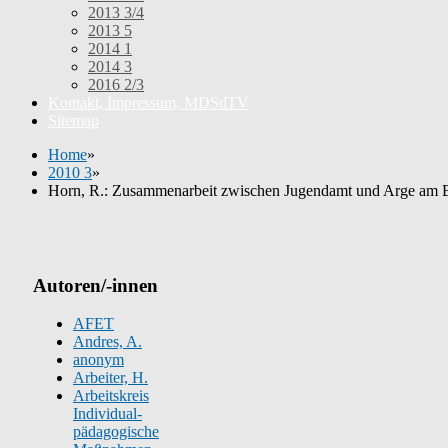
2013 3/4
2013 5
2014 1
2014 3
2016 2/3
Kontakt, Impressum, MDSdTV
Sitemap
Home
»
2010 3
»
Horn, R.: Zusammenarbeit zwischen Jugendamt und Arge am B
Autoren/-innen
AFET
Andres, A.
anonym
Arbeiter, H.
Arbeitskreis
Individual-
pädagogische