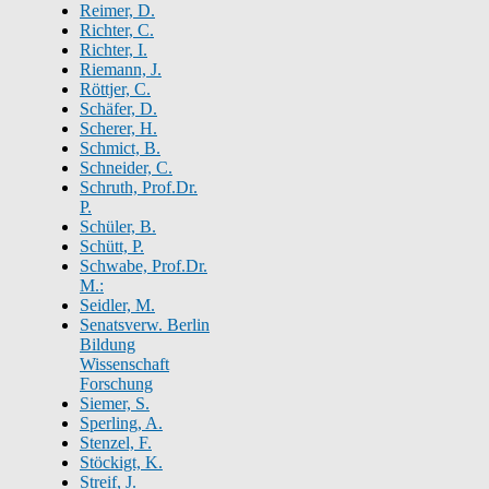
Reimer, D.
Richter, C.
Richter, I.
Riemann, J.
Röttjer, C.
Schäfer, D.
Scherer, H.
Schmict, B.
Schneider, C.
Schruth, Prof.Dr.
P.
Schüler, B.
Schütt, P.
Schwabe, Prof.Dr.
M.:
Seidler, M.
Senatsverw. Berlin
Bildung
Wissenschaft
Forschung
Siemer, S.
Sperling, A.
Stenzel, F.
Stöckigt, K.
Streif, J.