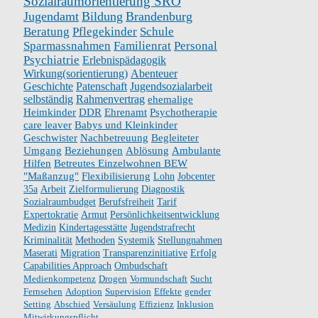
Sozialraumorientierung SRO
Jugendamt
Bildung
Brandenburg
Beratung
Pflegekinder
Schule
Sparmassnahmen
Familienrat
Personal
Psychiatrie
Erlebnispädagogik
Wirkung(sorientierung)
Abenteuer
Geschichte
Patenschaft
Jugendsozialarbeit
selbständig
Rahmenvertrag
ehemalige
Heimkinder
DDR
Ehrenamt
Psychotherapie
care leaver
Babys und Kleinkinder
Geschwister
Nachbetreuung
Begleiteter
Umgang
Beziehungen
Ablösung
Ambulante
Hilfen
Betreutes Einzelwohnen BEW
"Maßanzug"
Flexibilisierung
Lohn
Jobcenter
35a
Arbeit
Zielformulierung
Diagnostik
Sozialraumbudget
Berufsfreiheit
Tarif
Expertokratie
Armut
Persönlichkeitsentwicklung
Medizin
Kindertagesstätte
Jugendstrafrecht
Kriminalität
Methoden
Systemik
Stellungnahmen
Maserati
Migration
Transparenzinitiative
Erfolg
Capabilities Approach
Ombudschaft
Medienkompetenz
Drogen
Vormundschaft
Sucht
Fernsehen
Adoption
Supervision
Effekte
gender
Setting
Abschied
Versäulung
Effizienz
Inklusion
Mitwirkungspflicht