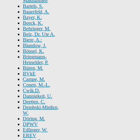
Maßnahmen
Bartels, S.
Bauerfeld, A.
Bayer, K.
Beeck, K.
Behringer, M.
Belz, Dr. Ute A.
Biere, A.:
Blandow, J.
Bönsel, K.
Bringmann-
Henselder, P.
Büren, M.
BVkE
Campe, M.
Conen, M.-L.
Cwik.D.
Dannigkeit, U.
Deetjen, C.
Dembski-Minßen,
W.
Döring, M.
DPWV
Edlinger, W.
EREV