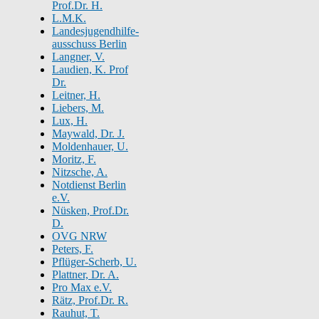
Prof.Dr. H.
L.M.K.
Landesjugendhilfe-
ausschuss Berlin
Langner, V.
Laudien, K. Prof
Dr.
Leitner, H.
Liebers, M.
Lux, H.
Maywald, Dr. J.
Moldenhauer, U.
Moritz, F.
Nitzsche, A.
Notdienst Berlin
e.V.
Nüsken, Prof.Dr.
D.
OVG NRW
Peters, F.
Pflüger-Scherb, U.
Plattner, Dr. A.
Pro Max e.V.
Rätz, Prof.Dr. R.
Rauhut, T.