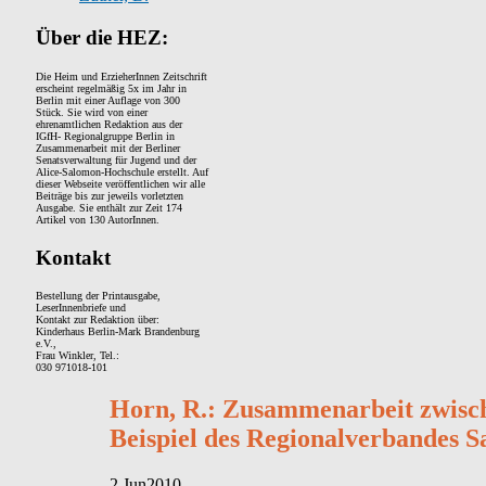
Über die HEZ:
Die Heim und ErzieherInnen Zeitschrift
erscheint regelmäßig 5x im Jahr in
Berlin mit einer Auflage von 300
Stück. Sie wird von einer
ehrenamtlichen Redaktion aus der
IGfH- Regionalgruppe Berlin in
Zusammenarbeit mit der Berliner
Senatsverwaltung für Jugend und der
Alice-Salomon-Hochschule erstellt. Auf
dieser Webseite veröffentlichen wir alle
Beiträge bis zur jeweils vorletzten
Ausgabe. Sie enthält zur Zeit 174
Artikel von 130 AutorInnen.
Kontakt
Bestellung der Printausgabe,
LeserInnenbriefe und
Kontakt zur Redaktion über:
Kinderhaus Berlin-Mark Brandenburg
e.V.,
Frau Winkler, Tel.:
030 971018-101
Horn, R.: Zusammenarbeit zwis
Beispiel des Regionalverbandes 
2.
Jun
2010