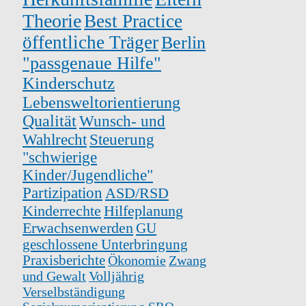
Theorie
Best Practice
öffentliche Träger
Berlin
"passgenaue Hilfe"
Kinderschutz
Lebensweltorientierung
Qualität
Wunsch- und
Wahlrecht
Steuerung
"schwierige
Kinder/Jugendliche"
Partizipation
ASD/RSD
Kinderrechte
Hilfeplanung
Erwachsenwerden
GU
geschlossene Unterbringung
Praxisberichte
Ökonomie
Zwang
und Gewalt
Volljährig
Verselbständigung